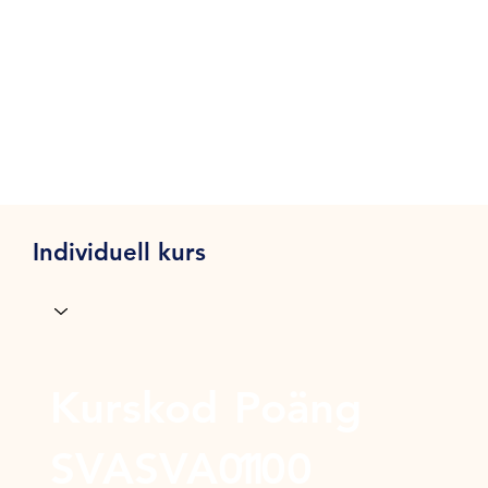
Individuell kurs
Kurskod
Poäng
SVASVA01
100