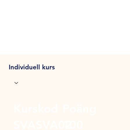
Individuell kurs
Kurskod
Poäng
SVASVA02
100