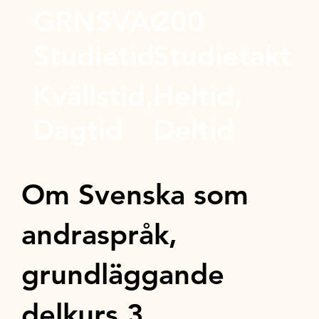
GRNSVAC
200
Studietid
Studietakt
Kvällstid,
Heltid,
Dagtid
Deltid
Om Svenska som
andraspråk,
grundläggande
delkurs 3