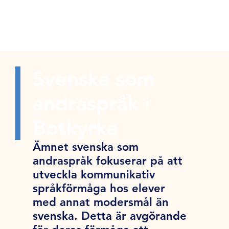
Svenska som
andraspråk i
Botkyrka
Ämnet svenska som
andraspråk fokuserar på att
utveckla kommunikativ
språkförmåga hos elever
med annat modersmål än
svenska. Detta är avgörande