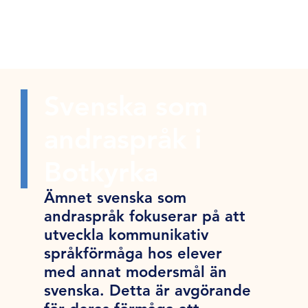
Svenska som
andraspråk i
Botkyrka
Ämnet svenska som
andraspråk fokuserar på att
utveckla kommunikativ
språkförmåga hos elever
med annat modersmål än
svenska. Detta är avgörande