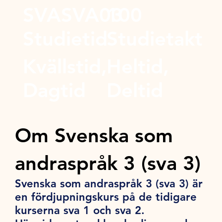
SVASVA03
100
Studietid
Studietakt
Kvällstid,
Heltid,
Dagtid
Deltid
Om Svenska som
andraspråk 3 (sva 3)
Svenska som andraspråk 3 (sva 3) är
en fördjupningskurs på de tidigare
kurserna sva 1 och sva 2.