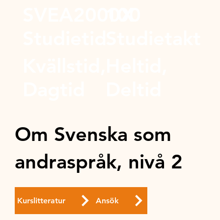
SVEA2000X
100
Studietid
Studietakt
Kvällstid,
Heltid,
Dagtid
Deltid
Om Svenska som
andraspråk, nivå 2
Kurslitteratur
Ansök