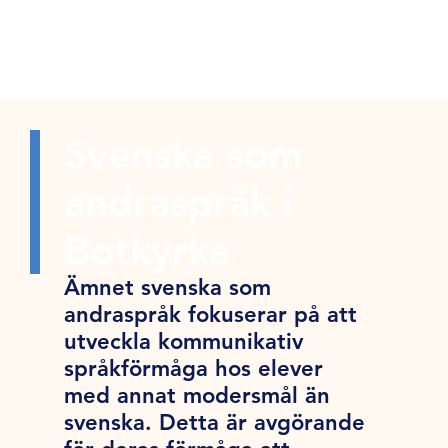
Svenska som
andraspråk i
Botkyrka
Ämnet svenska som
andraspråk fokuserar på att
utveckla kommunikativ
språkförmåga hos elever
med annat modersmål än
svenska. Detta är avgörande