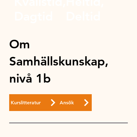
Kvällstid,
Heltid,
Dagtid
Deltid
Om
Samhällskunskap,
nivå 1b
Kurslitteratur
Ansök