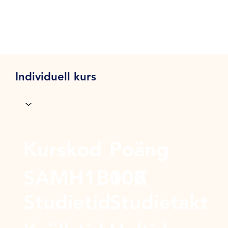
Individuell kurs
Kurskod
Poäng
SAMH1B00X
100
Studietid
Studietakt