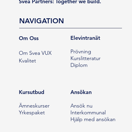
Svea Partners: Together we build.
NAVIGATION
Elevintranät
Om Oss
Prövning
Om Svea VUX
Kurslitteratur
Kvalitet
Diplom
Kursutbud
Ansökan
Ämneskurser
Ansök nu
Yrkespaket
Interkommunal
Hjälp med ansökan