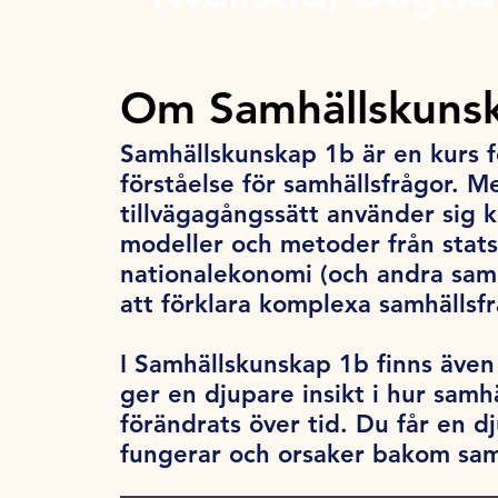
Om Samhällskunsk
Samhällskunskap 1b är en kurs fö
förståelse för samhällsfrågor. M
tillvägagångssätt använder sig k
modeller och metoder från stats
nationalekonomi (och andra samh
att förklara komplexa samhällsf
I Samhällskunskap 1b finns även e
ger en djupare insikt i hur samh
förändrats över tid. Du får en d
fungerar och orsaker bakom sam