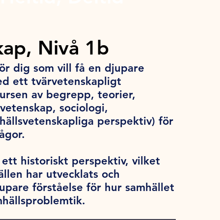
ap, Nivå 1b
r dig som vill få en djupare
ed ett tvärvetenskapligt
ursen av begrepp, teorier,
vetenskap, sociologi,
ällsvetenskapliga perspektiv) för
rågor.
tt historiskt perspektiv, vilket
ällen har utvecklats och
jupare förståelse för hur samhället
hällsproblemtik.