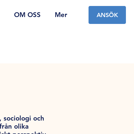
OM OSS
Mer
ANSÖK
 sociologi och
rån olika