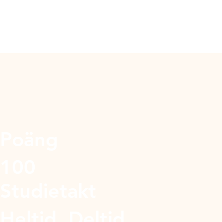
Poäng
100
Studietakt
Heltid, Deltid