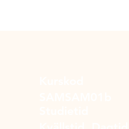
Kurskod
SAMSAM01b
Studietid
Kvällstid, Dagtid