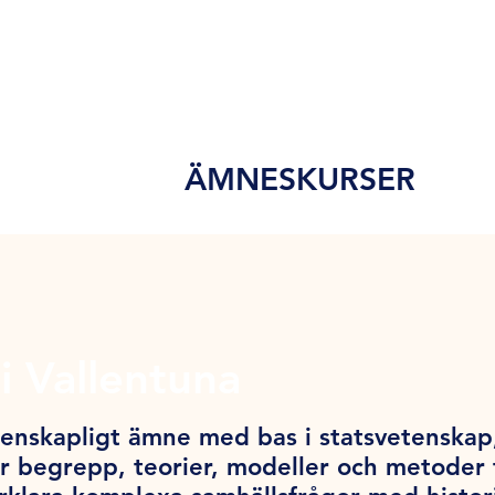
ÄMNESKURSER
i Vallentuna
tenskapligt ämne med bas i statsvetenskap,
 begrepp, teorier, modeller och metoder f