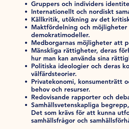
Gruppers och individers identitet,
Internationellt och nordiskt sam
Källkritik, utökning av det kriti
Maktfördelning och möjligheter 
demokratimodeller.
Medborgarnas möjligheter att på
Mänskliga rättigheter, deras förh
hur man kan använda sina rättig
Politiska ideologier och deras k
välfärdsteorier.
Privatekonomi, konsumenträtt oc
behov och resurser.
Redovisande rapporter och deb
Samhällsvetenskapliga begrepp,
Det som krävs för att kunna utf
samhällsfrågor och samhällsförh