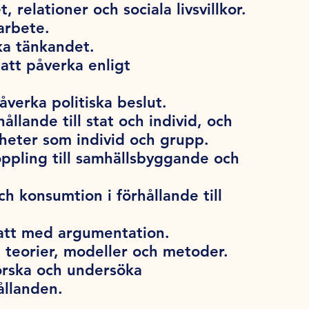
 relationer och sociala livsvillkor.
arbete.
ska tänkandet.
att påverka enligt
verka politiska beslut.
ållande till stat och individ, och
heter som individ och grupp.
oppling till samhällsbyggande och
h konsumtion i förhållande till
att med argumentation.
 teorier, modeller och metoder.
orska och undersöka
ållanden.