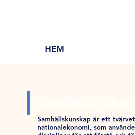
MEN
Y
HEM
Samhällskunskap 
Samhällskunskap är ett tvärve
nationalekonomi, som använder