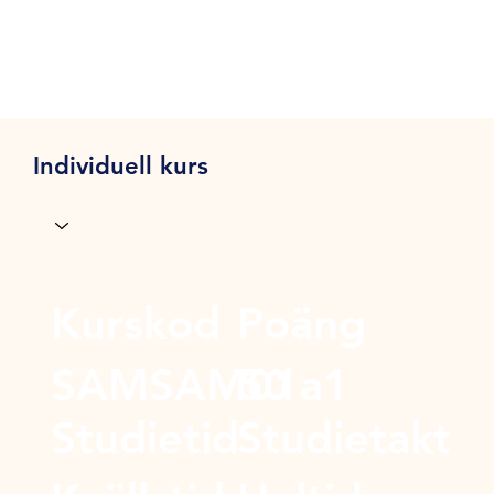
Individuell kurs
Kurskod
Poäng
SAMSAM01a1
50
Studietid
Studietakt