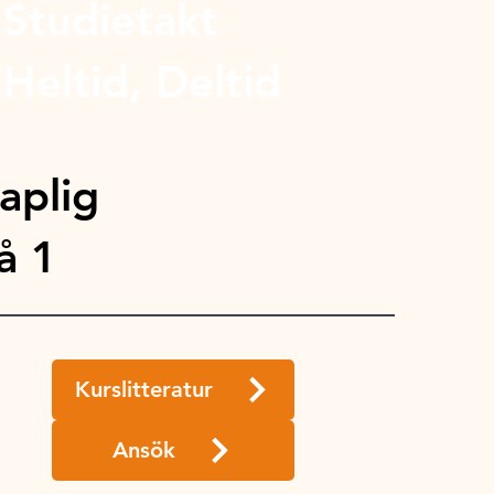
Studietakt
d
Heltid, Deltid
aplig
å 1
Kurslitteratur
Ansök