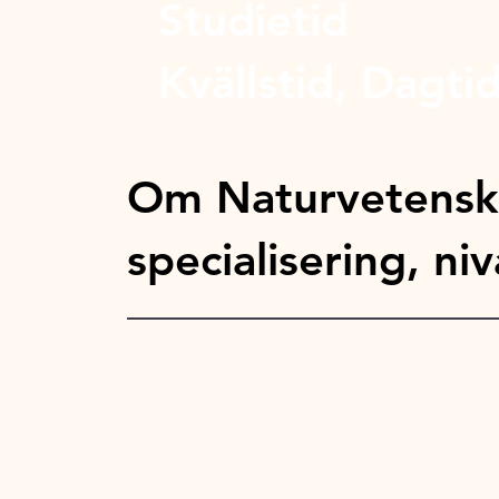
Studietid
Kvällstid, Dagti
Om Naturvetensk
specialisering, niv