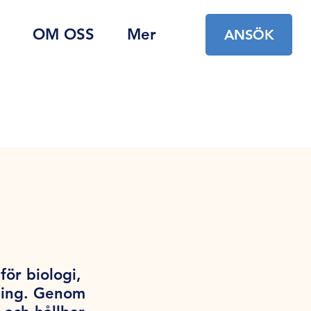
OM OSS
Mer
ANSÖK
ör biologi,
vning. Genom