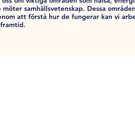
i oss om viktiga områden som hälsa, energi
ap möter samhällsvetenskap. Dessa område
enom att förstå hur de fungerar kan vi arbe
framtid.