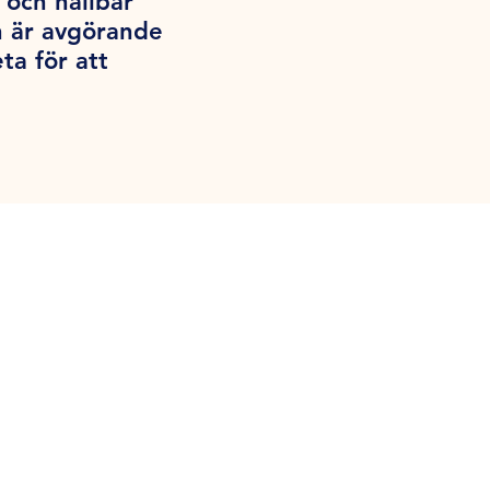
 och hållbar
n är avgörande
ta för att