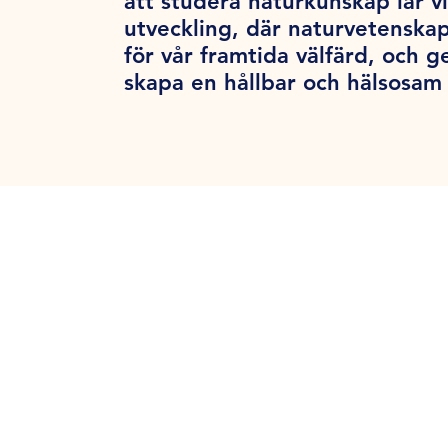
att studera naturkunskap lär v
utveckling, där naturvetensk
för vår framtida välfärd, och g
skapa en hållbar och hälsosam 