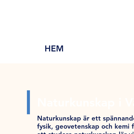
MEN
Y
HEM
Naturkunskap i 
Naturkunskap är ett spännand
fysik, geovetenskap och kemi f