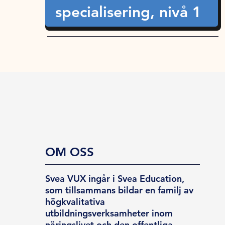
specialisering, nivå 1
OM OSS
Svea VUX ingår i Svea Education,
som tillsammans bildar en familj av
högkvalitativa
utbildningsverksamheter inom
näringslivet och den offentliga