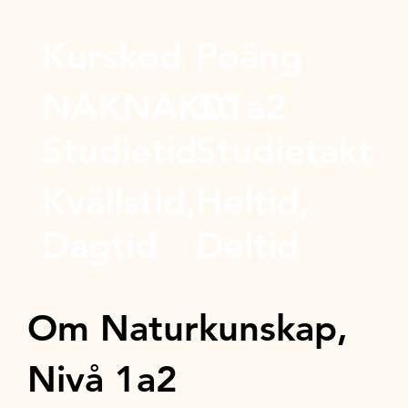
Kurskod
Poäng
NAKNAK01a2
50
Studietid
Studietakt
Kvällstid,
Heltid,
Dagtid
Deltid
Om Naturkunskap,
Nivå 1a2