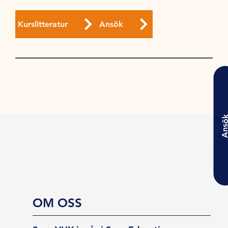
Kurslitteratur
Ansök
Ansö
OM OSS