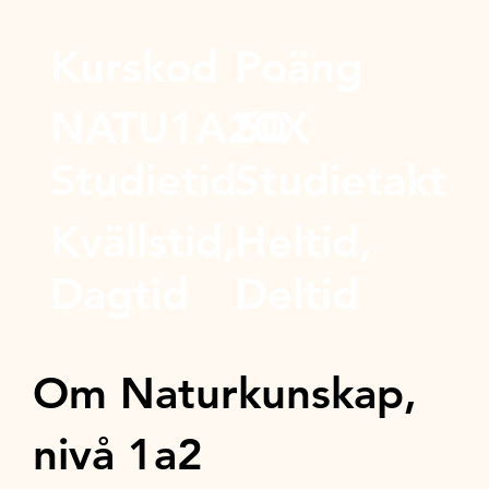
Kurskod
Poäng
NATU1A20X
50
Studietid
Studietakt
Kvällstid,
Heltid,
Dagtid
Deltid
Om Naturkunskap,
nivå 1a2