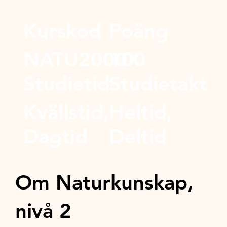
Kurskod
Poäng
NATU2000X
100
Studietid
Studietakt
Kvällstid,
Heltid,
Dagtid
Deltid
Om Naturkunskap,
nivå 2