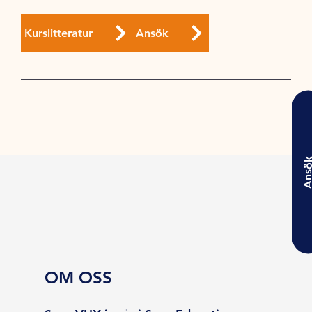
Kurslitteratur
Ansök
Ansö
OM OSS