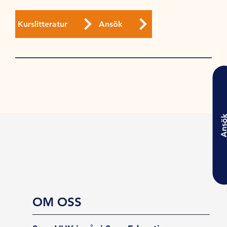
Kurslitteratur
Ansök
Ansö
OM OSS