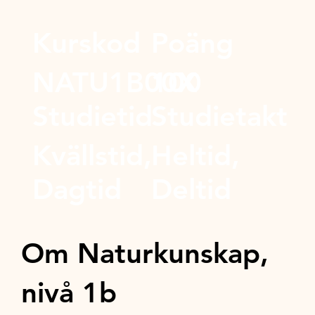
Kurskod
Poäng
NATU1B00X
100
Studietid
Studietakt
Kvällstid,
Heltid,
Dagtid
Deltid
Om Naturkunskap,
nivå 1b