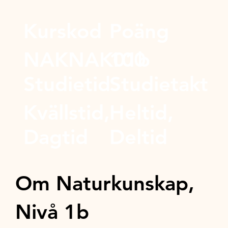
Kurskod
Poäng
NAKNAK01b
100
Studietid
Studietakt
Kvällstid,
Heltid,
Dagtid
Deltid
Om Naturkunskap,
Nivå 1b