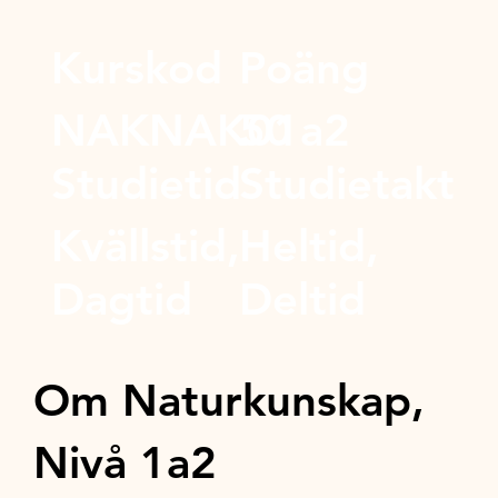
Kurskod
Poäng
NAKNAK01a2
50
Studietid
Studietakt
Kvällstid,
Heltid,
Dagtid
Deltid
Om Naturkunskap,
Nivå 1a2