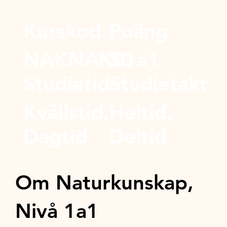
Kurskod
Poäng
NAKNAK01a1
50
Studietid
Studietakt
Kvällstid,
Heltid,
Dagtid
Deltid
Om Naturkunskap,
Nivå 1a1