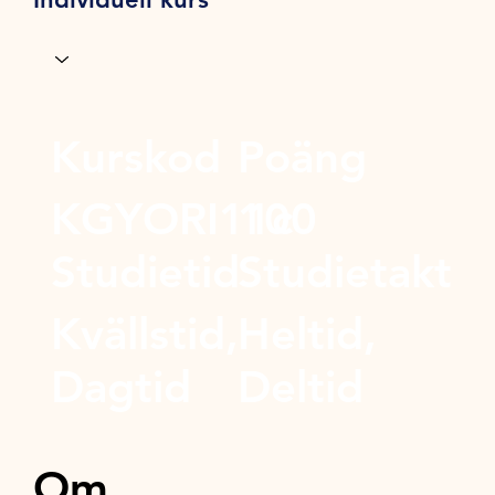
Kurskod
Poäng
KGYORI11c
100
Studietid
Studietakt
Kvällstid,
Heltid,
Dagtid
Deltid
Om