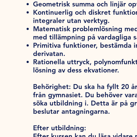
Geometrisk summa och linjär op
Kontinuerlig och diskret funkti
integraler utan verktyg.
Matematisk problemlösning med
med tillämpning på vardagliga 
Primitiva funktioner, bestämda
derivatan.
Rationella uttryck, polynomfun
lösning av dess ekvationer.
Behörighet:
Du ska ha fyllt 20 år
från gymnasiet. Du behöver var
söka utbildning i. Detta är på 
beslutar antagningarna.
Efter utbildning:
Efter kursen kan du läsa vidare