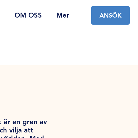
OM OSS
Mer
ANSÖK
t är en gren av
 vilja att