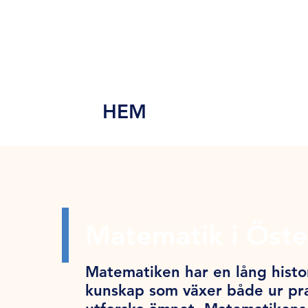
MEN
Y
HEM
Matematik i Öste
Matematiken har en lång histor
kunskap som växer både ur pra