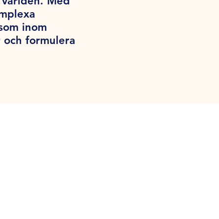
a världen. Med
omplexa
iksom inom
 och formulera