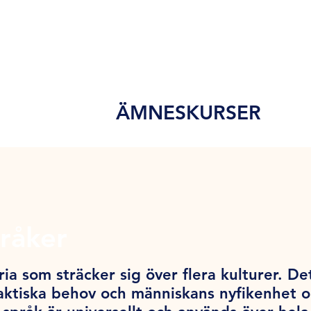
ÄMNESKURSER
råker
ia som sträcker sig över flera kulturer. De
ktiska behov och människans nyfikenhet och