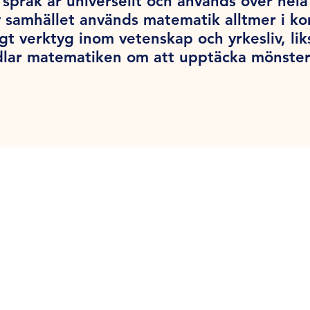
språk är universellt och används över hel
v samhället används matematik alltmer i k
tigt verktyg inom vetenskap och yrkesliv, l
dlar matematiken om att upptäcka mönster