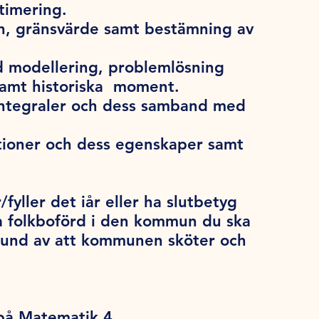
timering.
on, gränsvärde samt bestämning av
 modellering, problemlösning
samt historiska moment.
 integraler och dess samband med
ktioner och dess egenskaper samt
/fyller det iår eller ha slutbetyg
a folkboförd i den kommun du ska
grund av att kommunen sköter och
 på Matematik 4.