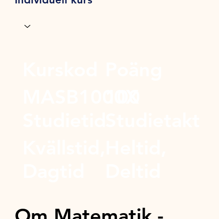
Kurskod
Poäng
MASB1000X
100
Studietid
Studietakt
Kvällstid,
Heltid,
Dagtid
Deltid
Om Matematik -