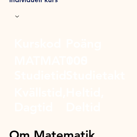
Kurskod
Poäng
MATMAT00S
100
Studietid
Studietakt
Kvällstid,
Heltid,
Dagtid
Deltid
Om Matematik