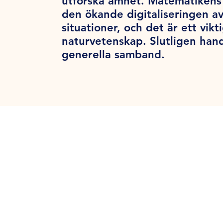
utforska ämnet. Matematikens 
den ökande digitaliseringen a
situationer, och det är ett vik
naturvetenskap. Slutligen han
generella samband.