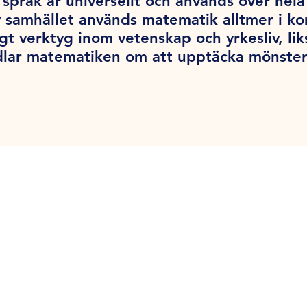
språk är universellt och används över hel
v samhället används matematik alltmer i k
tigt verktyg inom vetenskap och yrkesliv, l
dlar matematiken om att upptäcka mönster