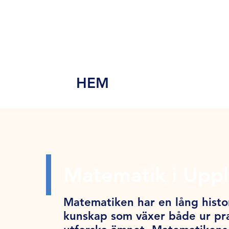
MEN
Y
HEM
Matematik i Upp
Matematiken har en lång histor
kunskap som växer både ur pra