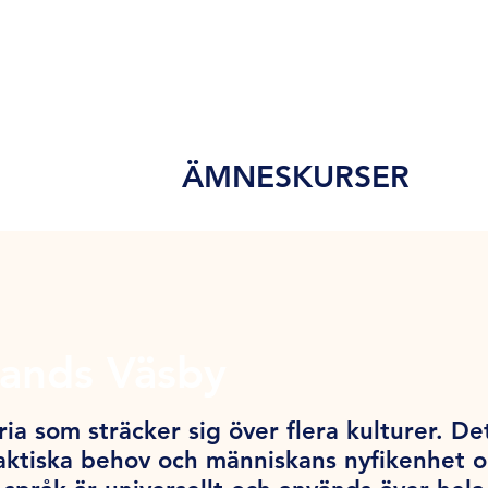
ÄMNESKURSER
lands Väsby
ia som sträcker sig över flera kulturer. De
ktiska behov och människans nyfikenhet och