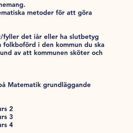
onemang.
ematiska metoder för att göra
/fyller det iår eller ha slutbetyg
a folkboförd i den kommun du ska
grund av att kommunen sköter och
e på Matematik grundläggande
rs 2
rs 3
rs 4