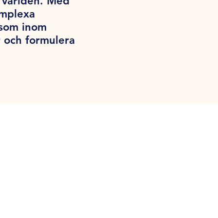
a världen. Med
omplexa
iksom inom
 och formulera