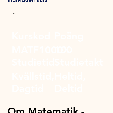
Kurskod
Poäng
MATF1000X
100
Studietid
Studietakt
Kvällstid,
Heltid,
Dagtid
Deltid
Om Matematik -