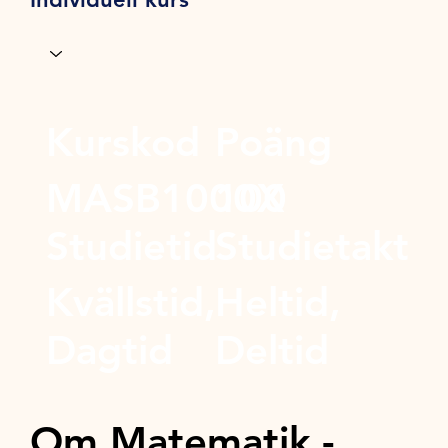
Kurskod
Poäng
MASB1000X
100
Studietid
Studietakt
Kvällstid,
Heltid,
Dagtid
Deltid
Om Matematik -