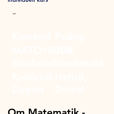
Kurskod
Poäng
MATO1B00X
100
Studietid
Studietakt
Kvällstid,
Heltid,
Dagtid
Deltid
Om Matematik -