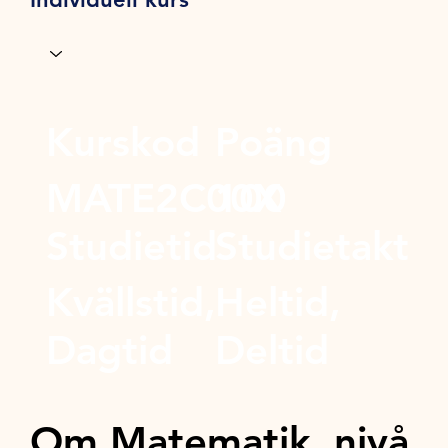
Kurskod
Poäng
MATE2C00X
100
Studietid
Studietakt
Kvällstid,
Heltid,
Dagtid
Deltid
Om Matematik, nivå