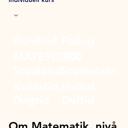
Kurskod
Poäng
MATE1C00X
100
Studietid
Studietakt
Kvällstid,
Heltid,
Dagtid
Deltid
Om Matematik, nivå