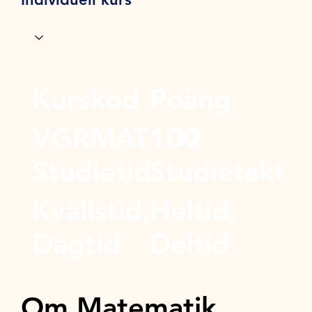
Kurskod
Poäng
VGRMAT1D2
100
Studietid
Studietakt
Kvällstid,
Heltid,
Dagtid
Deltid
Om Matematik