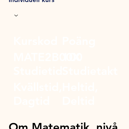
Kurskod
Poäng
MATE2B00X
100
Studietid
Studietakt
Kvällstid,
Heltid,
Dagtid
Deltid
Om Matematik, nivå