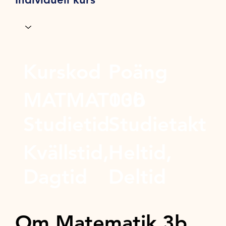
Kurskod
Poäng
MATMAT03b
100
Studietid
Studietakt
Kvällstid,
Heltid,
Dagtid
Deltid
Om Matematik 3b