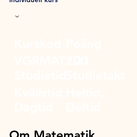
Kurskod
Poäng
VGRMAT1D3
200
Studietid
Studietakt
Kvällstid,
Heltid,
Dagtid
Deltid
Om Matematik