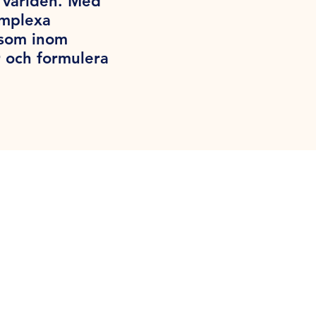
a världen. Med
omplexa
iksom inom
 och formulera