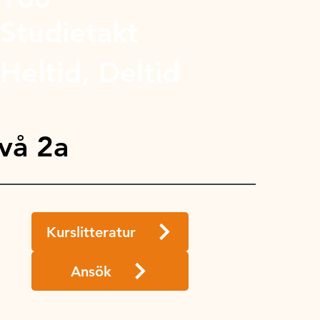
Studietakt
Heltid, Deltid
vå 2a
Kurslitteratur
Ansök