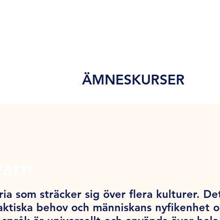
ÄMNESKURSER
varn
ia som sträcker sig över flera kulturer. De
ktiska behov och människans nyfikenhet och