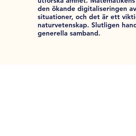
utforska ämnet. Matematikens 
den ökande digitaliseringen a
situationer, och det är ett vik
naturvetenskap. Slutligen han
generella samband.