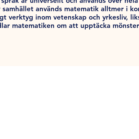
språk är universellt och används över hel
v samhället används matematik alltmer i k
tigt verktyg inom vetenskap och yrkesliv, l
dlar matematiken om att upptäcka mönster