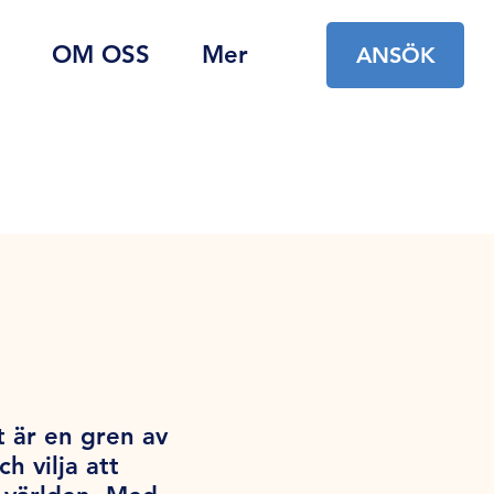
OM OSS
Mer
ANSÖK
t är en gren av
 vilja att