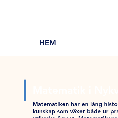
MEN
Y
HEM
Matematik i Nyk
Matematiken har en lång histor
kunskap som växer både ur pra