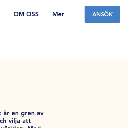
OM OSS
Mer
ANSÖK
t är en gren av
 vilja att