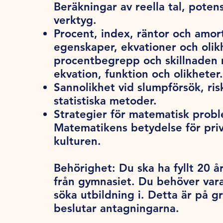
Beräkningar av reella tal, poten
verktyg.
Procent, index, räntor och amor
egenskaper, ekvationer och olik
procentbegrepp och skillnaden m
ekvation, funktion och olikheter.
Sannolikhet vid slumpförsök, ri
statistiska metoder.
Strategier för matematisk probl
Matematikens betydelse för pri
kulturen.
Behörighet:
Du ska ha fyllt 20 år
från gymnasiet. Du behöver var
söka utbildning i. Detta är på 
beslutar antagningarna.