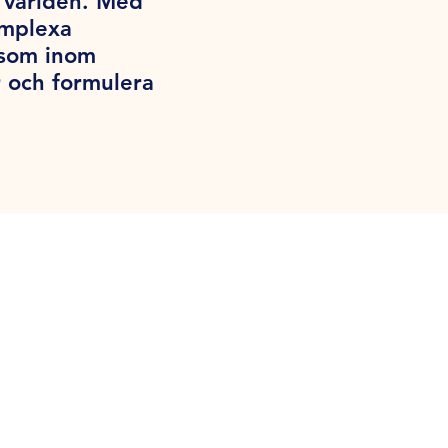
a världen. Med
omplexa
iksom inom
 och formulera