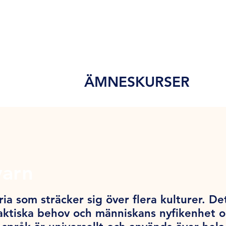
ÄMNESKURSER
varn
ia som sträcker sig över flera kulturer. De
ktiska behov och människans nyfikenhet och