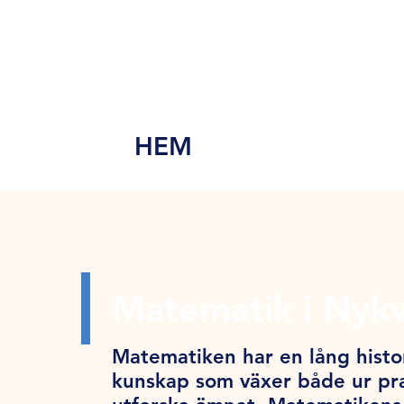
MEN
Y
HEM
Matematik i Nyk
Matematiken har en lång histor
kunskap som växer både ur pra