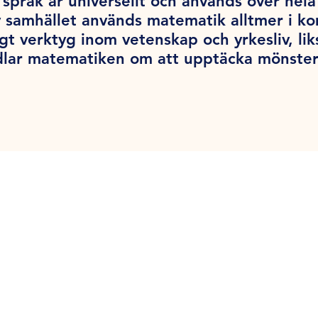
språk är universellt och används över hel
v samhället används matematik alltmer i k
tigt verktyg inom vetenskap och yrkesliv, l
dlar matematiken om att upptäcka mönster