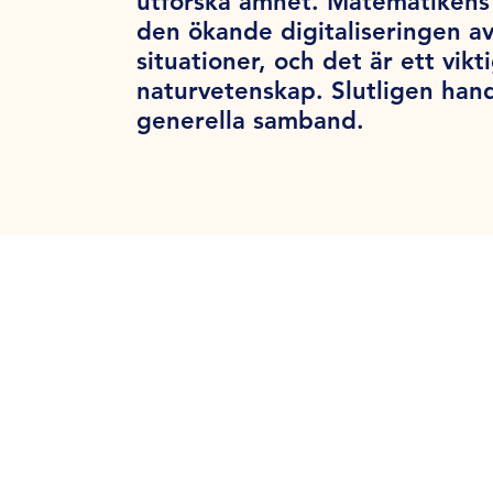
utforska ämnet. Matematikens 
den ökande digitaliseringen a
situationer, och det är ett vik
naturvetenskap. Slutligen han
generella samband.