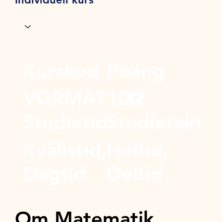
Kurskod
Poäng
VGRMAT1D2
100
Studietid
Studietakt
Kvällstid,
Heltid,
Dagtid
Deltid
Om Matematik