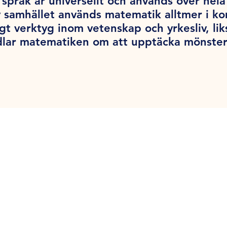
språk är universellt och används över hel
v samhället används matematik alltmer i k
tigt verktyg inom vetenskap och yrkesliv, l
dlar matematiken om att upptäcka mönster