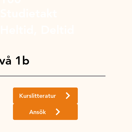
Studietakt
Heltid, Deltid
vå 1b
Kurslitteratur
Ansök