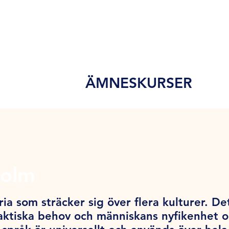
ÄMNESKURSER
holm
ia som sträcker sig över flera kulturer. De
ktiska behov och människans nyfikenhet och