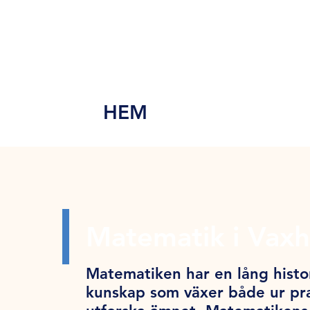
MEN
Y
HEM
Matematik i Vax
Matematiken har en lång histor
kunskap som växer både ur pra