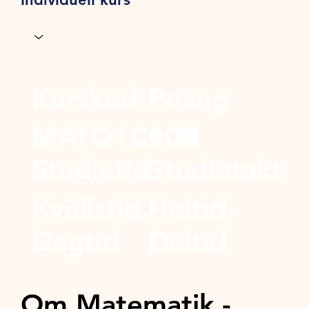
Kurskod
Poäng
MATO1C00X
100
Studietid
Studietakt
Kvällstid,
Heltid,
Dagtid
Deltid
Om Matematik -