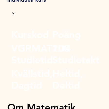
Kurskod
Poäng
VGRMAT1D4
200
Studietid
Studietakt
Kvällstid,
Heltid,
Dagtid
Deltid
Om Matematik