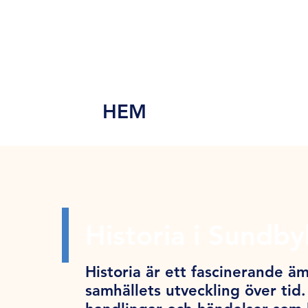
MEN
Y
HEM
Historia i Sundb
Historia är ett fascinerande äm
samhällets utveckling över tid.