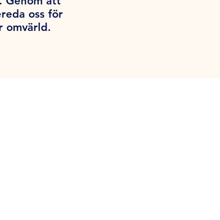
g. Genom att
ereda oss för
r omvärld.