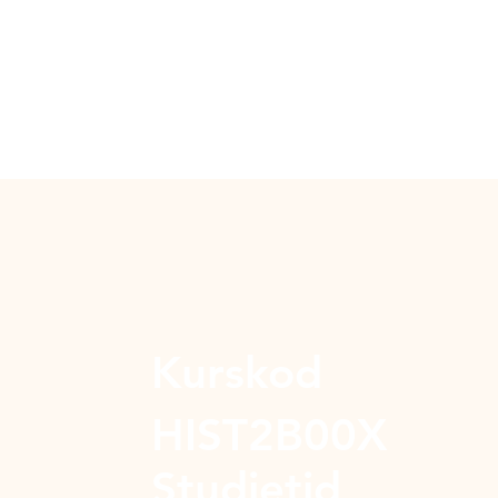
Kurskod
HIST2B00X
Studietid