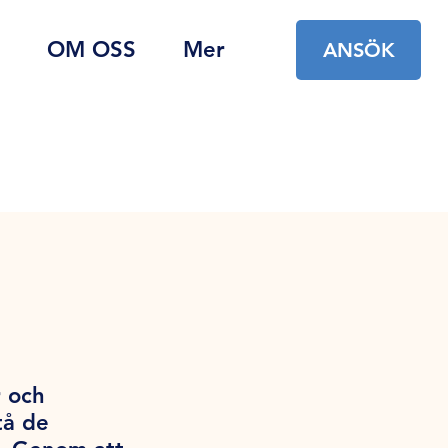
OM OSS
Mer
ANSÖK
r och
tå de