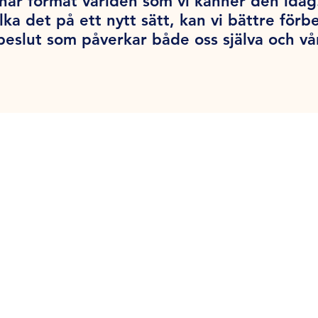
har format världen som vi känner den ida
lka det på ett nytt sätt, kan vi bättre förb
beslut som påverkar både oss själva och vå