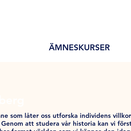
ÄMNESKURSER
yberg
ne som låter oss utforska individens villko
 Genom att studera vår historia kan vi förs