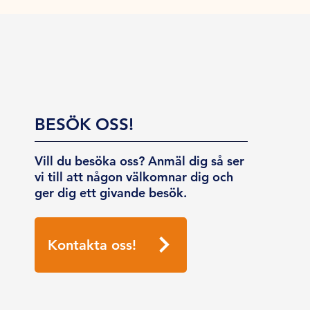
BESÖK OSS!
Vill du besöka oss? Anmäl dig så ser
vi till att någon välkomnar dig och
ger dig ett givande besök.
Kontakta oss!