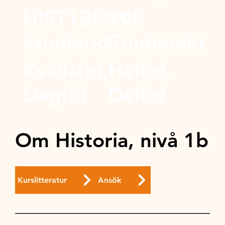
HIST1B00X
100
Studietid
Studietakt
Kvällstid,
Heltid,
Dagtid
Deltid
Om Historia, nivå 1b
Kurslitteratur
Ansök