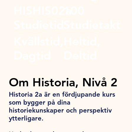
HISHIS02a
100
Studietid
Studietakt
Kvällstid,
Heltid,
Dagtid
Deltid
Om Historia, Nivå 2
Historia 2a är en fördjupande kurs
som bygger på dina
historiekunskaper och perspektiv
ytterligare.