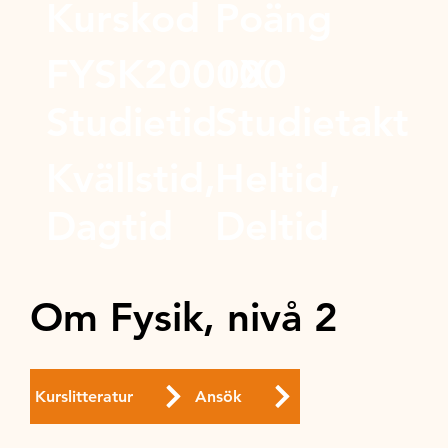
Kurskod
Poäng
FYSK2000X
100
Studietid
Studietakt
Kvällstid,
Heltid,
Dagtid
Deltid
Om Fysik, nivå 2
Kurslitteratur
Ansök