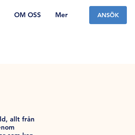
OM OSS
Mer
ANSÖK
d, allt från
Genom