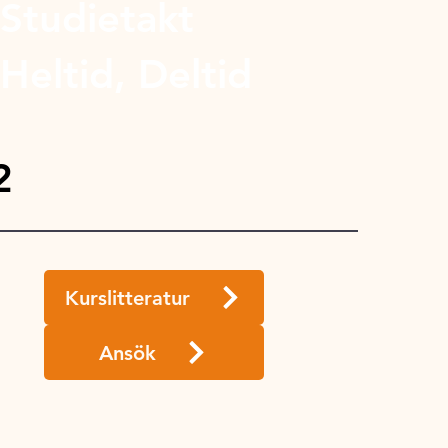
Studietakt
Heltid, Deltid
2
Kurslitteratur
Ansök