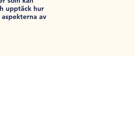
per som kan
ch upptäck hur
a aspekterna av