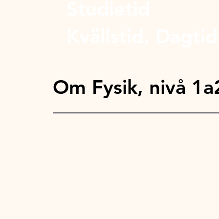
Studietid
Kvällstid, Dagtid
Om Fysik, nivå 1a