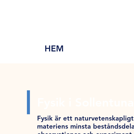
MEN
Y
HEM
Fysik i Sollentuna
Fysik är ett naturvetenskapligt 
materiens minsta beståndsdela