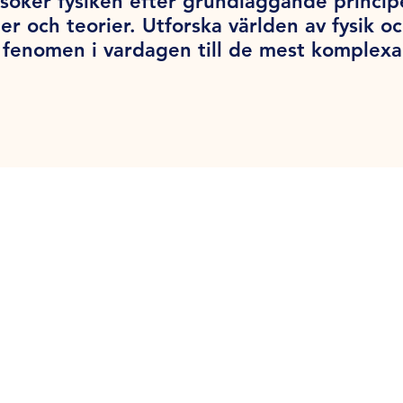
söker fysiken efter grundläggande princi
er och teorier. Utforska världen av fysik o
la fenomen i vardagen till de mest komplex