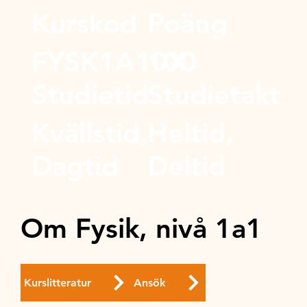
Kurskod
Poäng
FYSK1A10X
100
Studietid
Studietakt
Kvällstid,
Heltid,
Dagtid
Deltid
Om Fysik, nivå 1a1
Kurslitteratur
Ansök