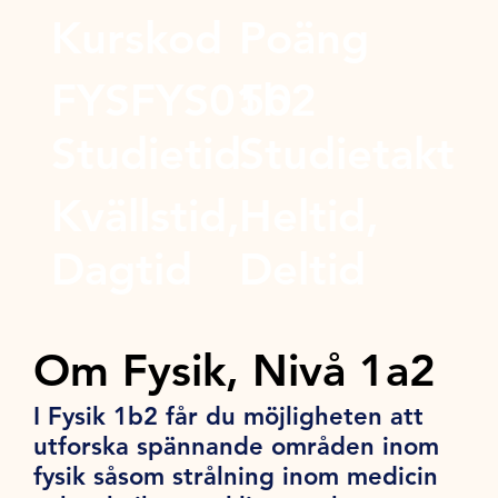
Kurskod
Poäng
FYSFYS01b2
50
Studietid
Studietakt
Kvällstid,
Heltid,
Dagtid
Deltid
Om Fysik, Nivå 1a2
I Fysik 1b2 får du möjligheten att
utforska spännande områden inom
fysik såsom strålning inom medicin