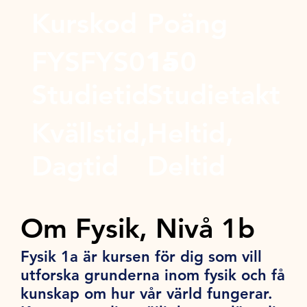
Kurskod
Poäng
FYSFYS01a
150
Studietid
Studietakt
Kvällstid,
Heltid,
Dagtid
Deltid
Om Fysik, Nivå 1b
Fysik 1a är kursen för dig som vill
utforska grunderna inom fysik och få
kunskap om hur vår värld fungerar.