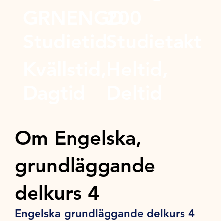
GRNENGD
200
Studietid
Studietakt
Kvällstid,
Heltid,
Dagtid
Deltid
Om Engelska,
grundläggande
delkurs 4
Engelska grundläggande delkurs 4