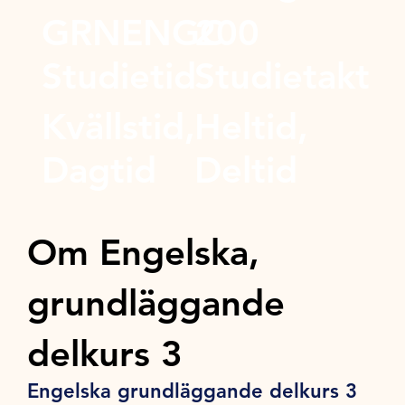
GRNENGC
200
Studietid
Studietakt
Kvällstid,
Heltid,
Dagtid
Deltid
Om Engelska,
grundläggande
delkurs 3
Engelska grundläggande delkurs 3