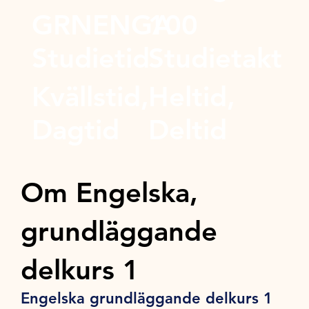
GRNENGA
100
Studietid
Studietakt
Kvällstid,
Heltid,
Dagtid
Deltid
Om Engelska,
grundläggande
delkurs 1
Engelska grundläggande delkurs 1