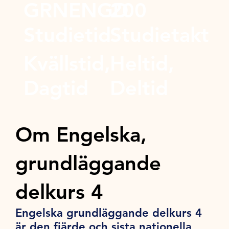
GRNENGD
200
Studietid
Studietakt
Kvällstid,
Heltid,
Dagtid
Deltid
Om Engelska,
grundläggande
delkurs 4
Engelska grundläggande delkurs 4
är den fjärde och sista nationella