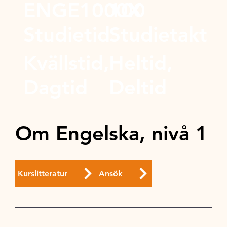
ENGE1000X
100
Studietid
Studietakt
Kvällstid,
Heltid,
Dagtid
Deltid
Om Engelska, nivå 1
Kurslitteratur
Ansök