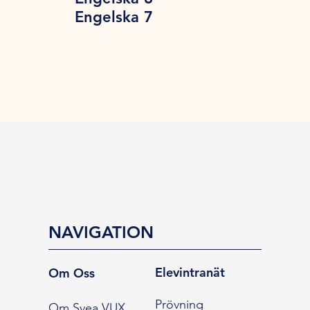
Engelska 7
NAVIGATION
Elevintranät
Om Oss
Prövning
Om Svea VUX