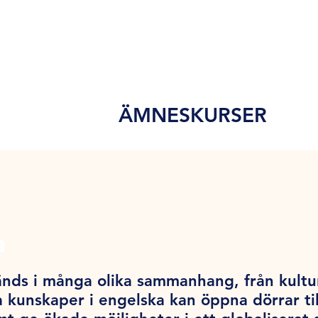
ÄMNESKURSER
a
nds i många olika sammanhang, från kultur o
 kunskaper i engelska kan öppna dörrar till