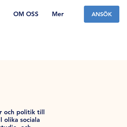
OM OSS
Mer
ANSÖK
ch politik till
 olika sociala