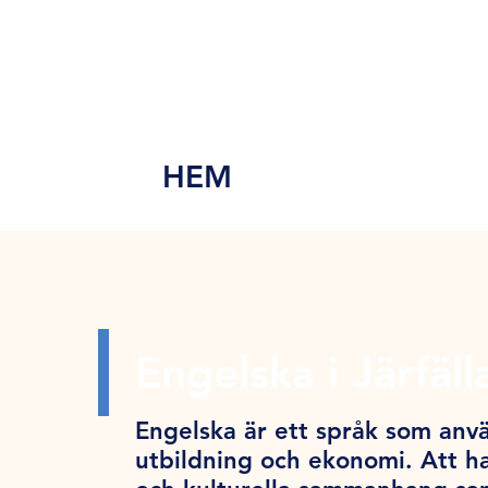
MEN
Y
HEM
Engelska i Järfäll
Engelska är ett språk som anvä
utbildning och ekonomi. Att ha