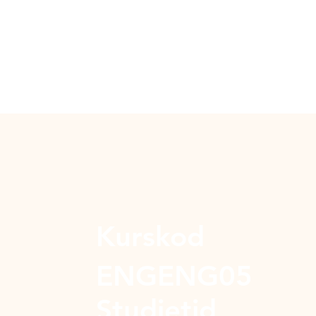
Kurskod
ENGENG05
Studietid